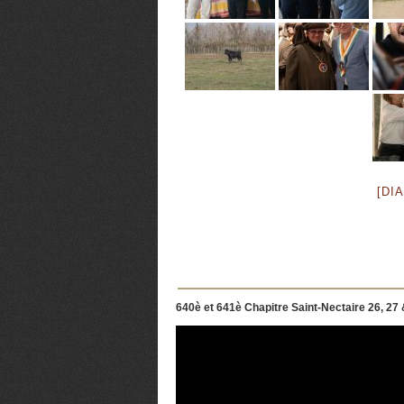
[DI
640è et 641è Chapitre Saint-Nectaire 26, 27 &
Lecteur
vidéo