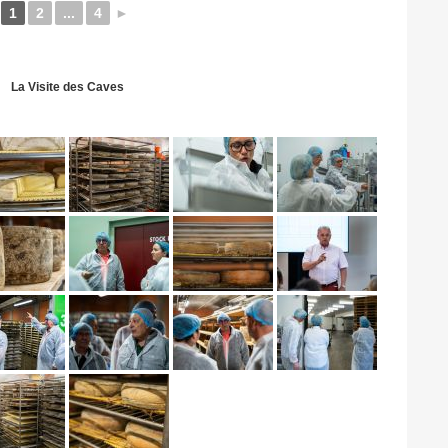
1
2
...
4
►
La Visite des Caves