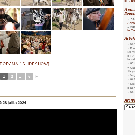
Flux RS
A ven
Event
04
Abbay
23
la Gu
Artic
684
Par
Mont
Le
lucrat
APORAMA / SLIDESHOW]
674
Cha
15 ju
Voy
1
2
...
6
►
667
Mis
665
665
Archi
 28 juillet 2024
Archive