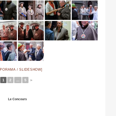
APORAMA / SLIDESHOW]
1
2
...
5
►
Le Concours