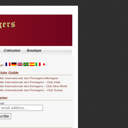
Cotisation
Boutique
age:
lubs Guilde
lde Internationale des Fromagers Allemagne
lde Internationale des Fromagers – Club Italia
lde Internationale des fromagers – Club New World
lde Internationale des Fromagers – Club Suisse
etter
ail: