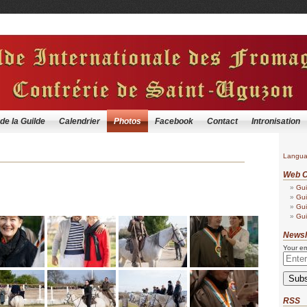
 de la Guilde
Calendrier
Photos
Facebook
Contact
Intronisation
Langu
Web C
Gui
Gui
Gui
Gui
Newsl
Your em
RSS