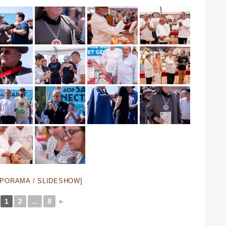
APORAMA / SLIDESHOW]
1
2
...
8
►