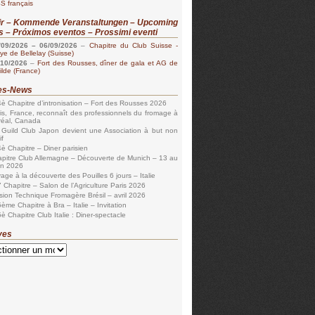
S français
ir – Kommende Veranstaltungen – Upcoming
s – Próximos eventos – Prossimi eventi
/09/2026
–
06/09/2026
–
Chapitre du Club Suisse -
e de Bellelay (Suisse)
/10/2026
–
Fort des Rousses, dîner de gala et AG de
ilde (France)
les-News
è Chapitre d’intronisation – Fort des Rousses 2026
is, France, reconnaît des professionnels du fromage à
réal, Canada
 Guild Club Japon devient une Association à but non
if
è Chapitre – Diner parisien
pitre Club Allemagne – Découverte de Munich – 13 au
in 2026
age à la découverte des Pouilles 6 jours – Italie
 Chapitre – Salon de l’Agriculture Paris 2026
sion Technique Fromagère Brésil – avril 2026
ème Chapitre à Bra – Italie – Invitation
è Chapitre Club Italie : Diner-spectacle
ves
s