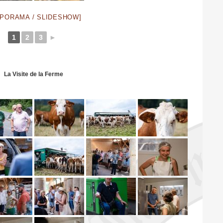
APORAMA / SLIDESHOW]
1
2
3
►
La Visite de la Ferme