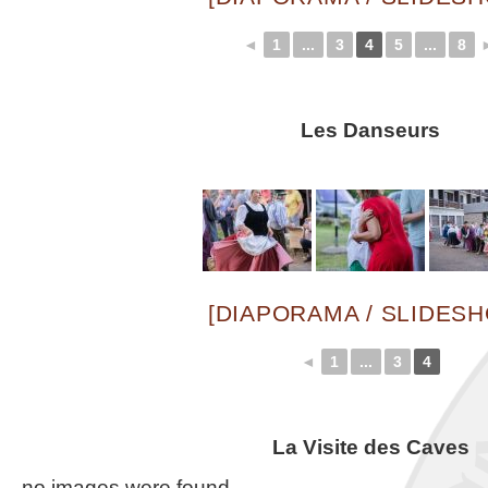
◄
1
...
3
4
5
...
8
Les Danseurs
[DIAPORAMA / SLIDES
◄
1
...
3
4
La Visite des Caves
no images were found