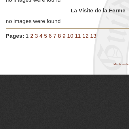
La Visite de la Ferme
no images were found
Pages:
1
2
3
4
5
6
7
8
9
10
11
12
13
Mentions lé