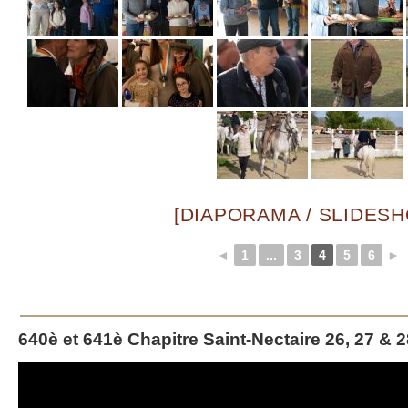
[DIAPORAMA / SLIDES
◄
1
...
3
4
5
6
►
640è et 641è Chapitre Saint-Nectaire 26, 27 & 28
Lecteur
vidéo