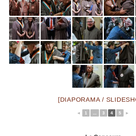
[DIAPORAMA / SLIDES
◄
1
...
3
4
5
►