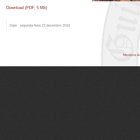
Download (PDF, 5 Mb)
Date : segunda-feira 23 dezembro 2019
Mentions lé