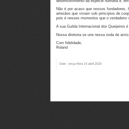
desenvolvimento da espécie humana e, em 
Não é por acaso que nossos fundadores, há
artesãos que viviam sob princípios de coop
pois é nesses momentos que o verdadeiro v
A sua Guilda Internacional dos Queijeiros
Nossa diretoria se une nessa onda de amiza
Com fidelidade,
Roland
Date : terça-feira 14 abril 2020