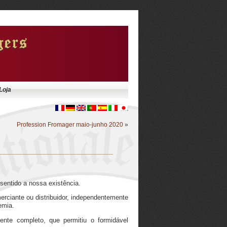
Loja
Profession Fromager maio-junho 2020
»
entido a nossa existência.
merciante ou distribuidor, independentemente
emia.
mente completo, que permitiu o formidável