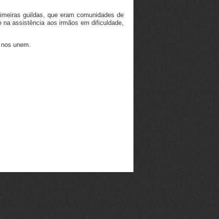
primeiras guildas, que eram comunidades de
e na assistência aos irmãos em dificuldade,
e nos unem.