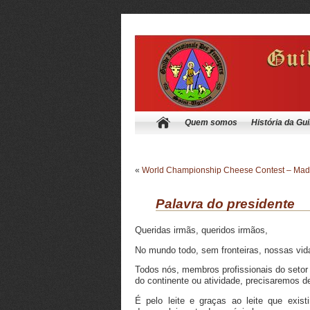
Quem somos
História da Gui
«
World Championship Cheese Contest – Madi
Palavra do presidente
Queridas irmãs, queridos irmãos,
No mundo todo, sem fronteiras, nossas vi
Todos nós, membros profissionais do setor d
do continente ou atividade, precisaremos de
É pelo leite e graças ao leite que exist