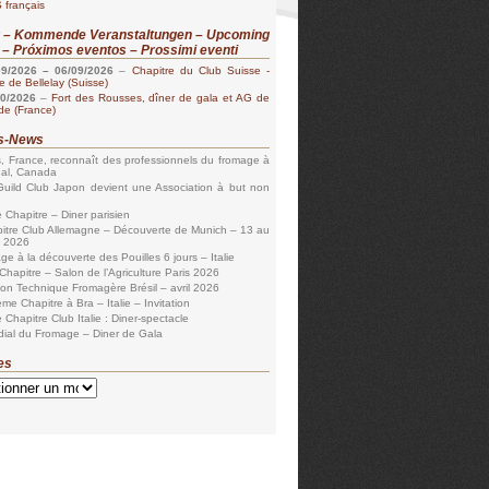
 français
r – Kommende Veranstaltungen – Upcoming
 – Próximos eventos – Prossimi eventi
09/2026
–
06/09/2026
–
Chapitre du Club Suisse -
 de Bellelay (Suisse)
10/2026
–
Fort des Rousses, dîner de gala et AG de
lde (France)
es-News
s, France, reconnaît des professionnels du fromage à
éal, Canada
uild Club Japon devient une Association à but non
 Chapitre – Diner parisien
itre Club Allemagne – Découverte de Munich – 13 au
n 2026
ge à la découverte des Pouilles 6 jours – Italie
Chapitre – Salon de l’Agriculture Paris 2026
ion Technique Fromagère Brésil – avril 2026
me Chapitre à Bra – Italie – Invitation
 Chapitre Club Italie : Diner-spectacle
ial du Fromage – Diner de Gala
es