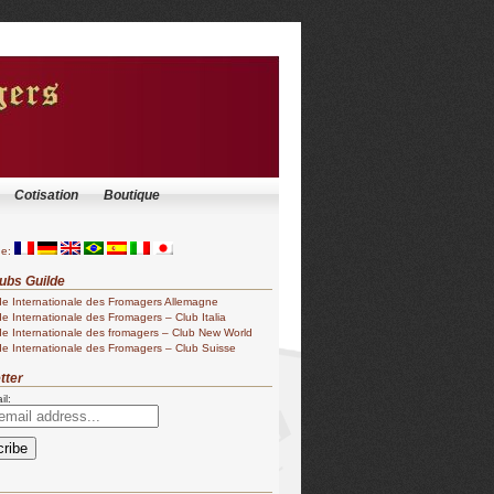
Cotisation
Boutique
ge:
ubs Guilde
de Internationale des Fromagers Allemagne
de Internationale des Fromagers – Club Italia
de Internationale des fromagers – Club New World
de Internationale des Fromagers – Club Suisse
tter
il: