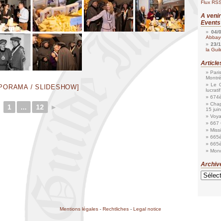
Flux RSS
A veni
Events
04/
Abbaye
23/
la Gui
Articl
Pari
Montr
Le G
APORAMA / SLIDESHOW]
lucratif
674è
Chap
1
...
12
►
15 jui
Voya
667 
Miss
665è
665è
Mond
Archiv
Archives
Mentions légales
-
Rechtliches
-
Legal notice