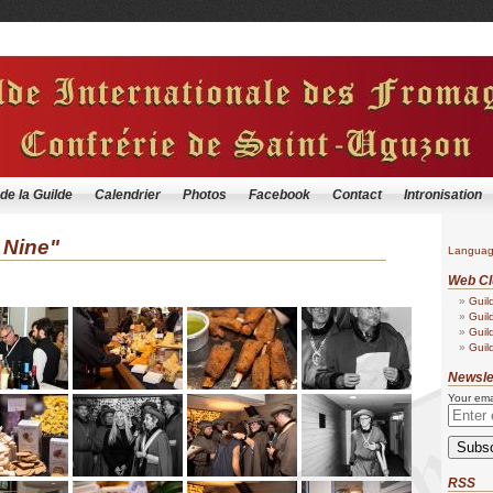
 de la Guilde
Calendrier
Photos
Facebook
Contact
Intronisation
 Nine"
Langua
Web Cl
Guil
Guil
Guil
Guil
Newsle
Your ema
RSS