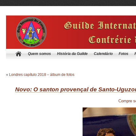
Quem somos
História da Guilde
Calendário
Fotos
«
Londres capítulo 2018 – álbum de fotos
Novo: O santon provençal de Santo-Uguzo
Compre se