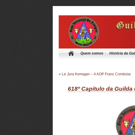
Quem somos
História da Gui
«
Le Jura fromager – 4 AOP Franc Comtoise
618º Capítulo da Guilda