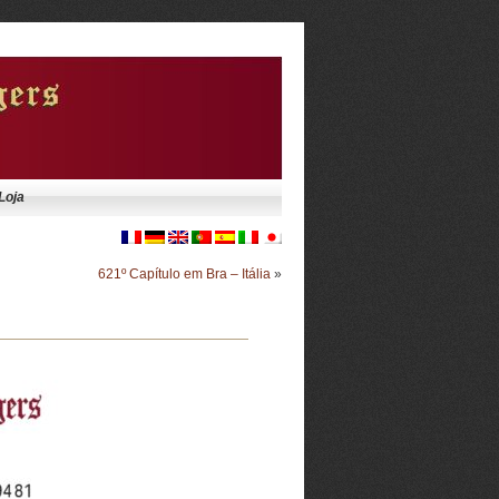
Loja
621º Capítulo em Bra – Itália
»