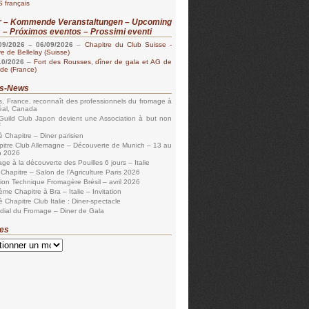
 français
r – Kommende Veranstaltungen – Upcoming
 – Próximos eventos – Prossimi eventi
09/2026
–
06/09/2026
–
Chapitre du Club Suisse -
 de Bellelay (Suisse)
10/2026
–
Fort des Rousses, dîner de gala et AG de
lde (France)
es-News
s, France, reconnaît des professionnels du fromage à
éal, Canada
Guild Club Japon devient une Association à but non
f
 Chapitre – Diner parisien
itre Club Allemagne – Découverte de Munich – 13 au
n 2026
ge à la découverte des Pouilles 6 jours – Italie
Chapitre – Salon de l’Agriculture Paris 2026
ion Technique Fromagère Brésil – avril 2026
me Chapitre à Bra – Italie – Invitation
 Chapitre Club Italie : Diner-spectacle
dial du Fromage – Diner de Gala
es