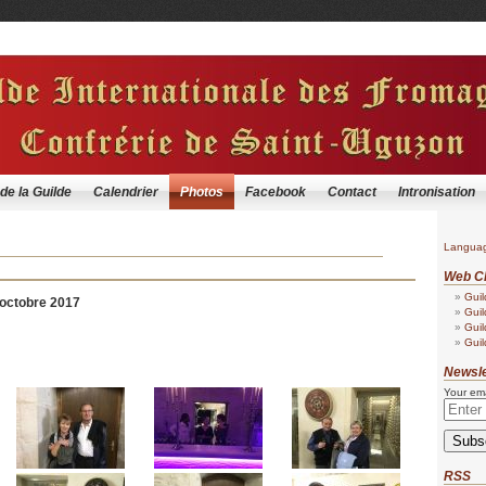
 de la Guilde
Calendrier
Photos
Facebook
Contact
Intronisation
Langua
Web Cl
Guil
 octobre 2017
Guil
Guil
Guil
Newsle
Your ema
RSS