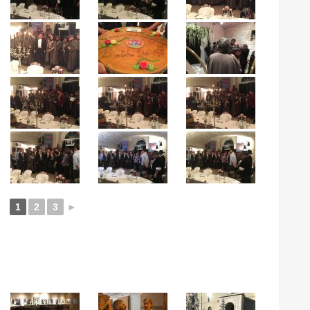
1
2
3
►