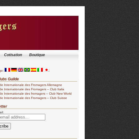
Cotisation
Boutique
ge:
ubs Guilde
de Internationale des Fromagers Allemagne
de Internationale des Fromagers – Club Italia
de Internationale des fromagers – Club New World
de Internationale des Fromagers – Club Suisse
tter
il: