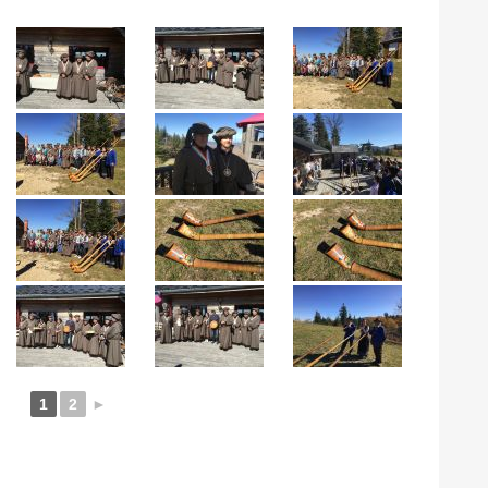
1
2
►