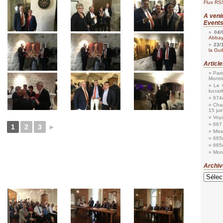
Flux RSS
A veni
Events
04/
Abbaye
23/
la Gui
Articl
Pari
Montr
Le 
lucrati
674è
Chap
15 jui
Voya
667 
1
2
3
►
Miss
665è
665è
Mon
Archiv
Archives