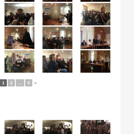
1
2
...
5
►