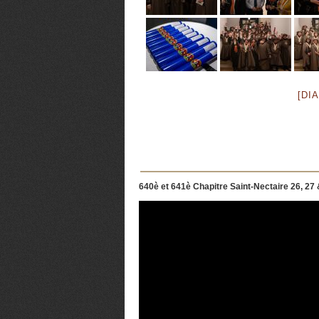
[DI
640è et 641è Chapitre Saint-Nectaire 26, 27 &
Lecteur
vidéo