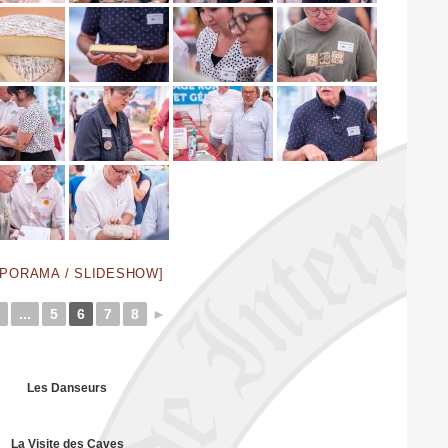
APORAMA / SLIDESHOW]
...
5
6
7
8
►
Les Danseurs
La Visite des Caves