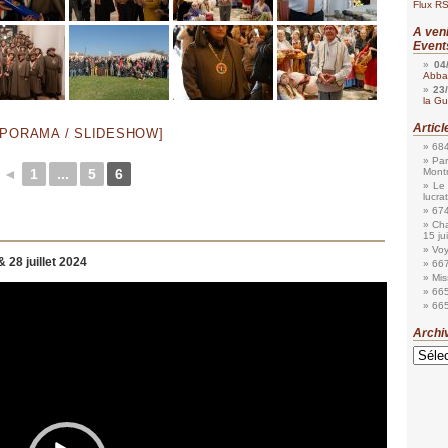
Flux RS
A ven
Event
04
Abbay
23
la Gu
Artic
APORAMA / SLIDESHOW]
684
Par
◄
1
...
5
6
Mont
Le
lucrat
674
Cha
15 ju
Voy
 28 juillet 2024
667
Mis
665
665
Archi
Archive