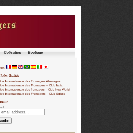
Cotisation
Boutique
age:
lubs Guilde
lde Internationale des Fromagers Allemagne
lde Internationale des Fromagers – Club Italia
lde Internationale des fromagers – Club New World
lde Internationale des Fromagers – Club Suisse
etter
ail: