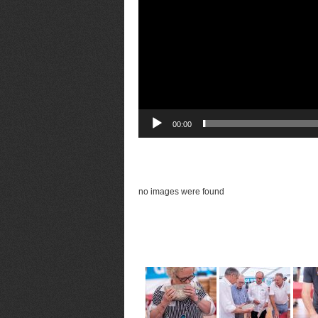
00:00
no images were found