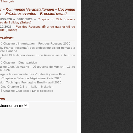
S français
ir – Kommende Veranstaltungen – Upcoming
s – Próximos eventos – Prossimi eventi
/09/2026
–
06/09/2026
–
Chapitre du Club Suisse -
e de Bellelay (Suisse)
/10/2026
–
Fort des Rousses, dîner de gala et AG de
ilde (France)
les-News
è Chapitre d’intronisation – Fort des Rousses 2026
is, France, reconnaît des professionnels du fromage à
réal, Canada
 Guild Club Japon devient une Association à but non
if
è Chapitre – Diner parisien
pitre Club Allemagne – Découverte de Munich – 13 au
in 2026
age à la découverte des Pouilles 6 jours – Italie
 Chapitre – Salon de l’Agriculture Paris 2026
sion Technique Fromagère Brésil – avril 2026
ème Chapitre à Bra – Italie – Invitation
è Chapitre Club Italie : Diner-spectacle
ves
s