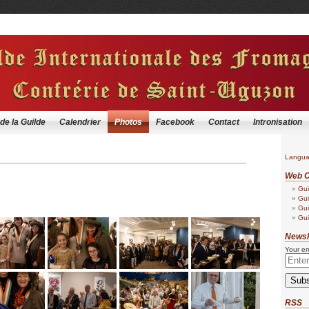
 de la Guilde
Calendrier
Photos
Facebook
Contact
Intronisation
Langu
Web C
Gui
Gui
Gui
Gui
Newsl
Your em
RSS