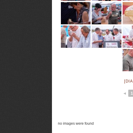
[DI
◄
1
no images were found