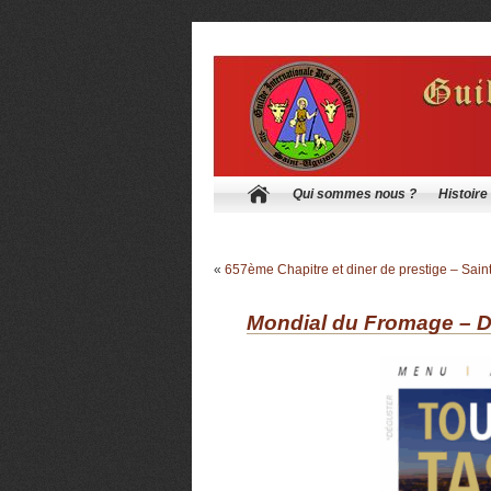
Qui sommes nous ?
Histoire
«
657ème Chapitre et diner de prestige – Sain
Mondial du Fromage – D