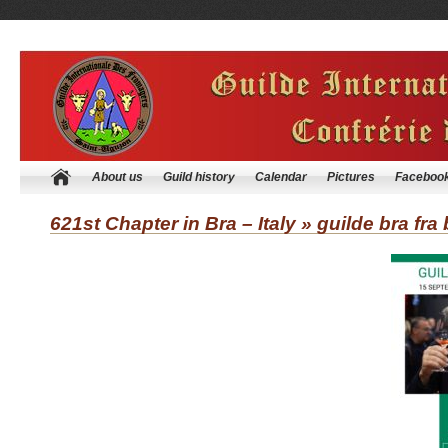
About us
Guild history
Calendar
Pictures
Faceboo
621st Chapter in Bra – Italy
» guilde bra fra 