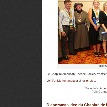
America
Le Chapitre American Cheese Society s’est te
Voir l’article (en anglais)
et
les photos
.
Mots-clefs :
Ameri
Publié dan
Diaporama video du Chapitre de