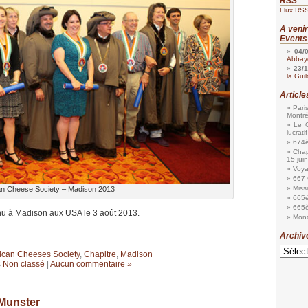
RSS
Flux RSS
A veni
Events
04/
Abbaye
23/
la Gui
Articl
Pari
Montr
Le G
lucratif
674è
Chap
15 jui
Voya
667 
Miss
n Cheese Society – Madison 2013
665è
665è
nu à Madison aux USA le 3 août 2013.
Mond
Archiv
Archives
can Cheeses Society
,
Chapitre
,
Madison
s
Non classé
|
Aucun commentaire »
 Munster