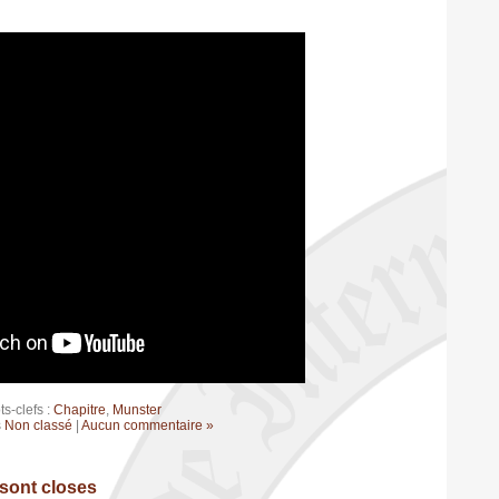
s-clefs :
Chapitre
,
Munster
s
Non classé
|
Aucun commentaire »
 sont closes