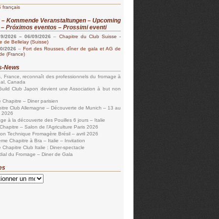
 français
r – Kommende Veranstaltungen – Upcoming
 – Próximos eventos – Prossimi eventi
09/2026
–
06/09/2026
–
Chapitre du Club Suisse -
 de Bellelay (Suisse)
10/2026
–
Fort des Rousses, dîner de gala et AG de
lde (France)
es-News
s, France, reconnaît des professionnels du fromage à
éal, Canada
uild Club Japon devient une Association à but non
 Chapitre – Diner parisien
itre Club Allemagne – Découverte de Munich – 13 au
n 2026
ge à la découverte des Pouilles 6 jours – Italie
Chapitre – Salon de l’Agriculture Paris 2026
ion Technique Fromagère Brésil – avril 2026
me Chapitre à Bra – Italie – Invitation
 Chapitre Club Italie : Diner-spectacle
ial du Fromage – Diner de Gala
es