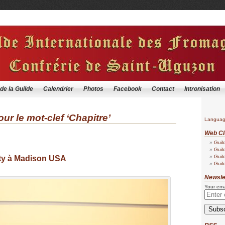
 de la Guilde
Calendrier
Photos
Facebook
Contact
Intronisation
ur le mot-clef ‘Chapitre’
Langua
Web Cl
Guil
Guil
Guil
ty à Madison USA
Guil
Newsle
Your ema