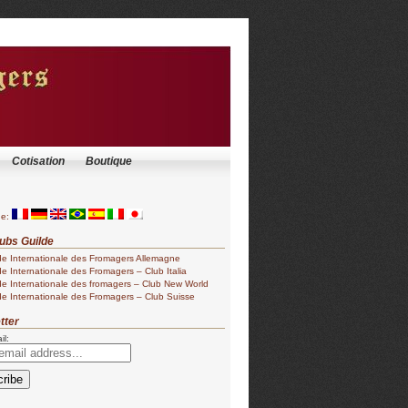
Cotisation
Boutique
ge:
ubs Guilde
de Internationale des Fromagers Allemagne
de Internationale des Fromagers – Club Italia
de Internationale des fromagers – Club New World
de Internationale des Fromagers – Club Suisse
tter
il: