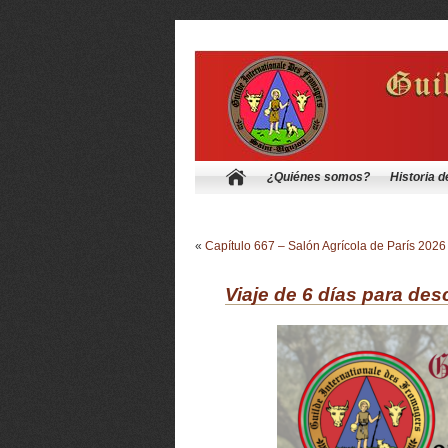
¿Quiénes somos?
Historia d
«
Capítulo 667 – Salón Agrícola de París 2026
Viaje de 6 días para descu