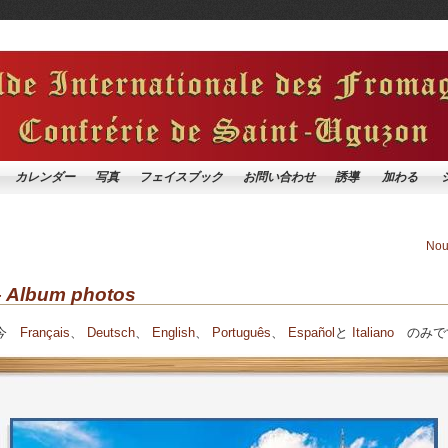
カレンダー
写真
フェイスブック
お問い合わせ
誘導
加わる
Nou
– Album photos
だ今
Français
、
Deutsch
、
English
、
Português
、
Español
と
Italiano
のみで