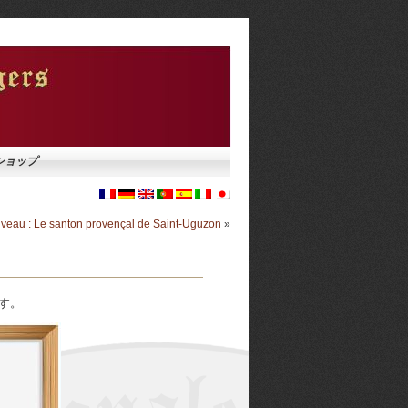
ショップ
veau : Le santon provençal de Saint-Uguzon
»
す。