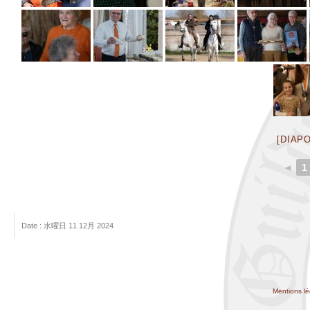
[DIAP
◄
1
Date : 水曜日 11 12月 2024
Mentions lé