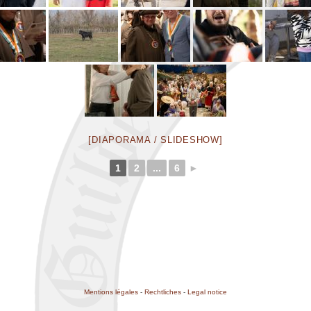
[DIAPORAMA / SLIDESHOW]
1
2
...
6
►
Mentions légales
-
Rechtliches
-
Legal notice