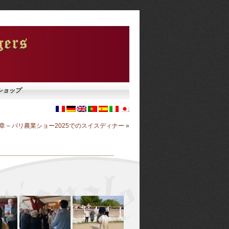
ショップ
章 – パリ農業ショー2025でのスイスディナー
»