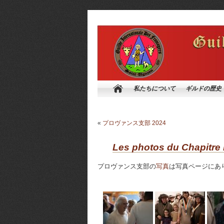
私たちについて
ギルドの歴史
«
プロヴァンス支​​部 2024
Les photos du Chapitre
プロヴァンス支​​部の
写真
は写真ページにあ