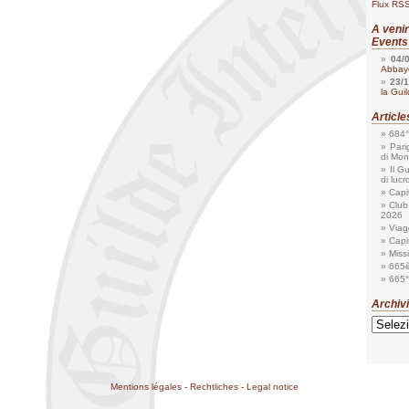
Flux RSS
A veni
Events
04/
Abbaye
23/
la Gui
Articl
684°
Pari
di Mon
Il G
di lucr
Capi
Club
2026
Viagg
Capi
Miss
665è
665°
Archivi
Archivi
Mentions légales
-
Rechtliches
-
Legal notice