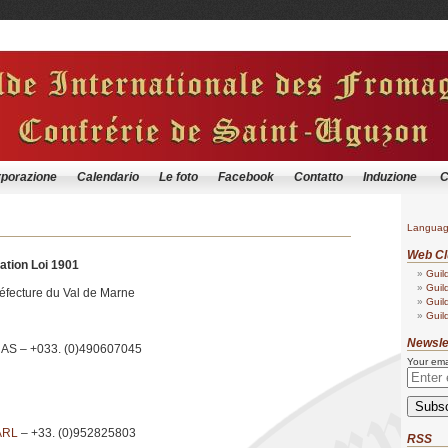
orporazione
Calendario
Le foto
Facebook
Contatto
Induzione
C
Langua
Web Cl
ation Loi 1901
Guil
Guil
éfecture du Val de Marne
Guil
Guil
Newsle
RAS – +033. (0)490607045
Your ema
ARL
– +33. (0)952825803
RSS