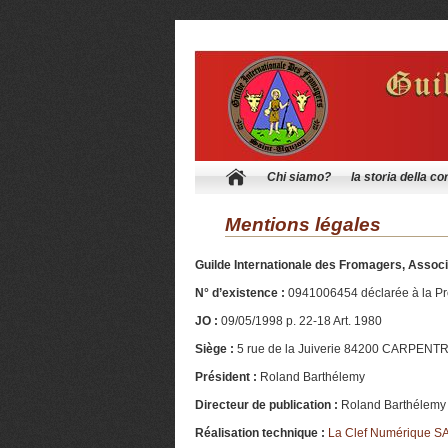
Chi siamo?
la storia della c
Mentions légales
Guilde Internationale des Fromagers, Associ
N° d’existence :
0941006454 déclarée à la Pr
JO :
09/05/1998 p. 22-18 Art. 1980
Siège :
5 rue de la Juiverie 84200 CARPENT
Président :
Roland Barthélemy
Directeur de publication :
Roland Barthélemy
Réalisation technique :
La Clef Numérique S