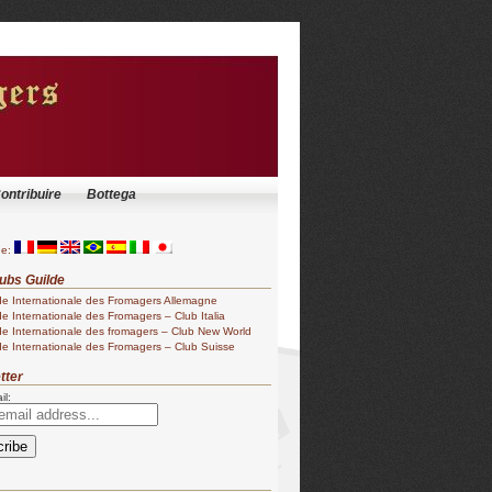
ontribuire
Bottega
ge:
ubs Guilde
de Internationale des Fromagers Allemagne
de Internationale des Fromagers – Club Italia
de Internationale des fromagers – Club New World
de Internationale des Fromagers – Club Suisse
tter
il: