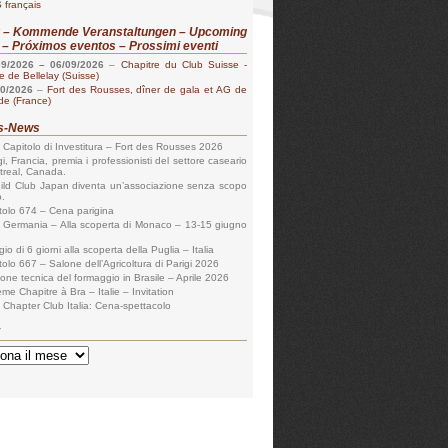
 français
r – Kommende Veranstaltungen – Upcoming
 – Próximos eventos – Prossimi eventi
09/2026
–
06/09/2026
–
Chapitre du Club Suisse -
 de Bellelay (Suisse)
10/2026
–
Fort des Rousses, dîner de gala et AG de
lde (France)
es-News
 Capitolo di Investitura – Fort des Rousses 2026
gi, Francia, premia i professionisti del settore caseario
treal, Canada.
uild Club Japan diventa un’associazione senza scopo
o.
tolo 674 – Cena parigina
 Germania – Alla scoperta di Monaco – 13-15 giugno
io di 6 giorni alla scoperta della Puglia – Italia
tolo 667 – Salone dell’Agricoltura di Parigi 2026
ione tecnica del formaggio in Brasile – Aprile 2026
me Chapitre à Bra – Italie – Invitation
 Chapter Club Italia: Cena-spettacolo