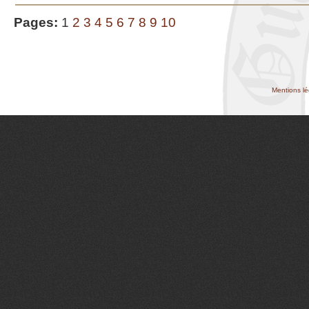
Pages:
1
2
3
4
5
6
7
8
9
10
Mentions lé