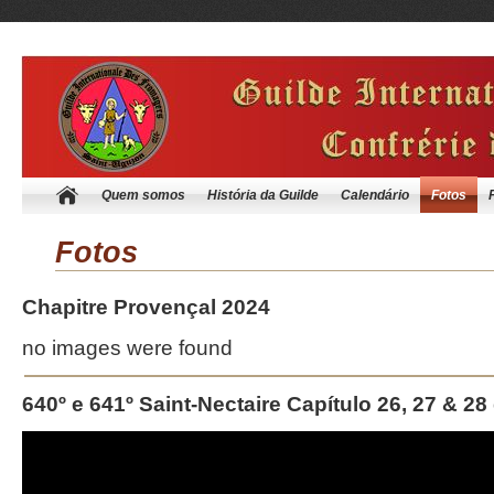
Quem somos
História da Guilde
Calendário
Fotos
Fotos
Chapitre Provençal 2024
no images were found
640º e 641º Saint-Nectaire Capítulo 26, 27 & 28
Reprodutor
de
vídeo