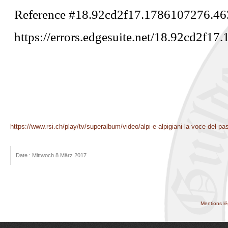
https://www.rsi.ch/play/tv/superalbum/video/alpi-e-alpigiani-la-voce-del-
Date : Mittwoch 8 März 2017
Mentions lé